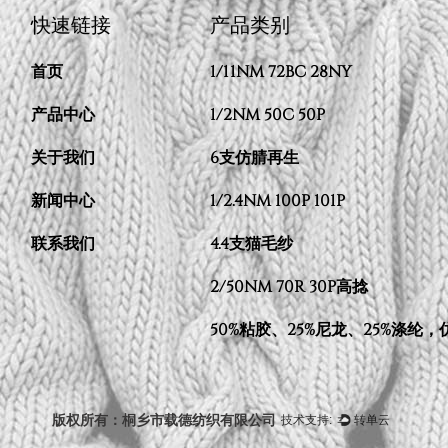
快速链接
产品类别
首页
1/11NM 72BC 28NY
产品中心
1/2NM 50C 50P
关于我们
6支仿腈再生
新闻中心
1/2.4NM 100P 101P
联系我们
4.4支猫毛纱
2/50NM 70R 30P高捻
50%粘胶、25%尼龙、25%涤纶
版权所有：桐乡市载德纺织有限公司