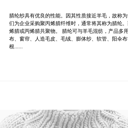
腈纶纱具有优良的性能。因其性质接近羊毛，故称为“
们为企业采购聚丙烯腈纤维时，通常将其称为腈纶。丙
烯腈或丙烯腈共聚物。 腈纶可与羊毛混纺，产品多
布、窗帘、人造毛皮、毛绒、膨体纱、软管、阳伞布
根......